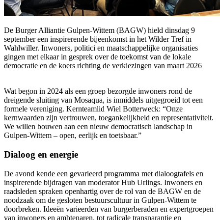
De Burger Alliantie Gulpen-Wittem (BAGW) hield dinsdag 9
september een inspirerende bijeenkomst in het Wilder Tref in
Wahlwiller. Inwoners, politici en maatschappelijke organisaties
gingen met elkaar in gesprek over de toekomst van de lokale
democratie en de koers richting de verkiezingen van maart 2026
Wat begon in 2024 als een groep bezorgde inwoners rond de
dreigende sluiting van Mosaqua, is inmiddels uitgegroeid tot een
formele vereniging. Kernteamlid Wiel Botterweck: “Onze
kernwaarden zijn vertrouwen, toegankelijkheid en representativiteit.
We willen bouwen aan een nieuw democratisch landschap in
Gulpen-Wittem – open, eerlijk en toetsbaar.”
Dialoog en energie
De avond kende een gevarieerd programma met dialoogtafels en
inspirerende bijdragen van moderator Hub Urlings. Inwoners en
raadsleden spraken openhartig over de rol van de BAGW en de
noodzaak om de gesloten bestuurscultuur in Gulpen-Wittem te
doorbreken. Ideeën varieerden van burgerberaden en expertgroepen
van inwoners en ambtenaren, tot radicale transparantie en