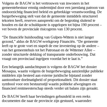
Volgens de BAGW is het vertrouwen van inwoners in het
gemeentebestuur ernstig ondermijnd door een jarenlang patroon van
ondoorzichtig financieel beleid en gebrekkige verantwoording. De
burgerbeweging stelt vast dat de gemeente inmiddels structureel
tekorten heeft, reserves aanspreekt om de begroting sluitend te
houden en dat de schuldquote is opgelopen tot bijna 190 procent –
ver boven de provinciale risicogrens van 130 procent.
“De financiële huishouding van Gulpen-Wittem is niet langer
gezond,” aldus de BAGW-werkgroep Financiën. “De gemeente
leeft op te grote voet en stapelt de ene investering op de andere –
van het gemeentehuis tot het Patronaat en de Wittemer Allee –
zonder structurele dekking of transparante onderbouwing. Dat
vraagt om provinciaal ingrijpen voordat het te laat is.”
Een belangrijk aandachtspunt is volgens de BAGW het dossier
Mosaqua, waarin volgens de burgerbeweging aanzienlijke publieke
middelen zijn besteed aan externe juridische bijstand zonder
aantoonbare doelmatigheid of proportionaliteit. Dit dossier staat
symbool voor een bestuursstijl waarin politieke afwegingen en
financieel rentmeesterschap steeds verder uit balans zijn geraakt.
De BAGW heeft haar bevindingen gebundeld in een reeks
documenten die naar de provincie zijn gestuurd, waaronder: