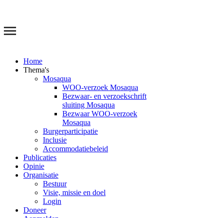
Home
Thema's
Mosaqua
WOO-verzoek Mosaqua
Bezwaar- en verzoekschrift
sluiting Mosaqua
Bezwaar WOO-verzoek
Mosaqua
Burgerparticipatie
Inclusie
Accommodatiebeleid
Publicaties
Opinie
Organisatie
Bestuur
Visie, missie en doel
Login
Doneer