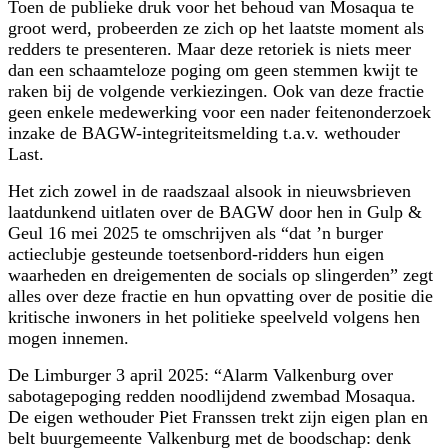
Toen de publieke druk voor het behoud van Mosaqua te
groot werd, probeerden ze zich op het laatste moment als
redders te presenteren. Maar deze retoriek is niets meer
dan een schaamteloze poging om geen stemmen kwijt te
raken bij de volgende verkiezingen. Ook van deze fractie
geen enkele medewerking voor een nader feitenonderzoek
inzake de BAGW-integriteitsmelding t.a.v. wethouder
Last.
Het zich zowel in de raadszaal alsook in nieuwsbrieven
laatdunkend uitlaten over de BAGW door hen in Gulp &
Geul 16 mei 2025 te omschrijven als “dat ’n burger
actieclubje gesteunde toetsenbord-ridders hun eigen
waarheden en dreigementen de socials op slingerden” zegt
alles over deze fractie en hun opvatting over de positie die
kritische inwoners in het politieke speelveld volgens hen
mogen innemen.
De Limburger 3 april 2025: “Alarm Valkenburg over
sabotagepoging redden noodlijdend zwembad Mosaqua.
De eigen wethouder Piet Franssen trekt zijn eigen plan en
belt buurgemeente Valkenburg met de boodschap: denk